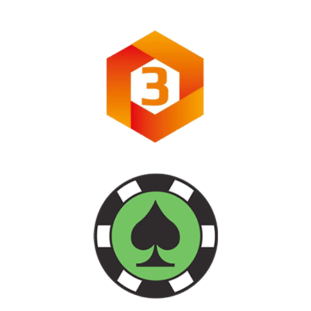
Holdem Manager