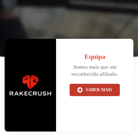
Equipa
Somos mais que um
reconhecido afiliado.
SABER MAIS