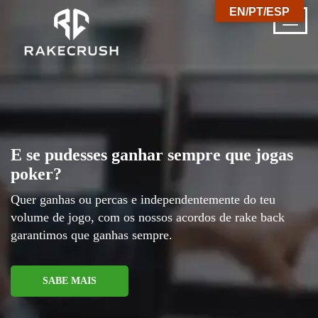
EN/PT/ESP
E se pudesses ganhar sempre que jogas
poker?
Quer ganhas ou percas e independentemente do teu
volume de jogo, com os nossos acordos de rake back
garantimos que ganhas sempre.
SABE MAIS