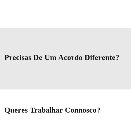
Poker Tracker
Precisas De Um Acordo Diferente?
Queres Trabalhar Connosco?