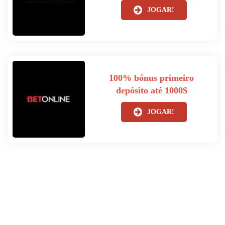
JOGAR!
100% bónus primeiro
depósito até 1000$
JOGAR!