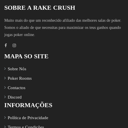
SOBRE A RAKE CRUSH
Muito mais do que um reconhecido afiliado das melhores salas de poker.
Somos o aliado de que necessitas para maximizar os teus ganhos quando
jogas poker online.
MAPA SO SITE
Sobre Nós
Poker Rooms
Contactos
Discord
INFORMAÇÕES
Política de Privacidade
Termos e Condições