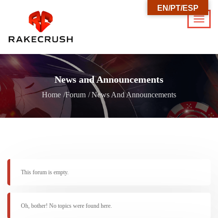
EN/PT/ESP
News and Announcements
Home
Forum
News And Announcements
This forum is empty.
Oh, bother! No topics were found here.