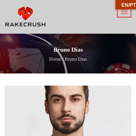
EN/PT
Bruno Dias
Home
Bruno Dias