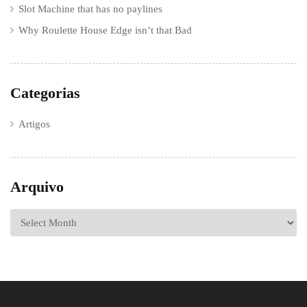
Slot Machine that has no paylines
Why Roulette House Edge isn’t that Bad
Categorias
Artigos
Arquivo