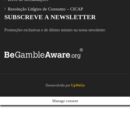
Resolução Litígios de Consumo – CICAP
SUBSCREVE A NEWSLETTER
Promoções exclusivas e de último minuto na nossa newsletter:
Desenvolvido por
UpWeGo
Manage consent