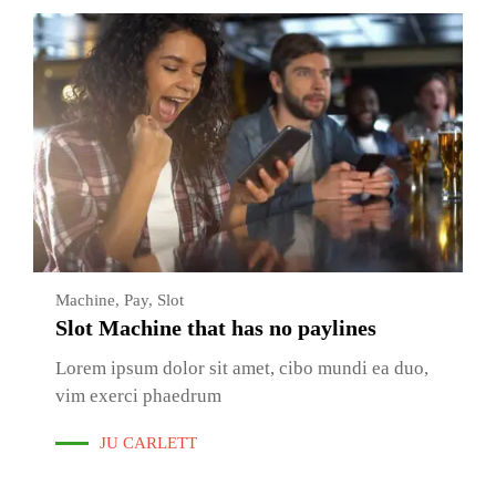
Machine
,
Pay
,
Slot
Slot Machine that has no paylines
Lorem ipsum dolor sit amet, cibo mundi ea duo,
vim exerci phaedrum
JU CARLETT