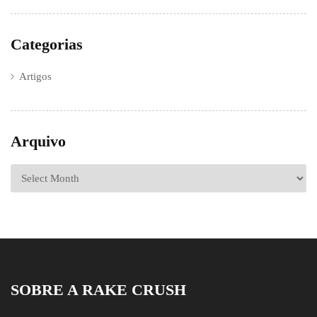
Categorias
Artigos
Arquivo
SOBRE A RAKE CRUSH