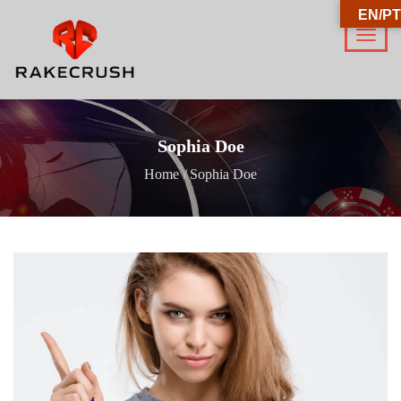
EN/PT
Sophia Doe
Home
Sophia Doe