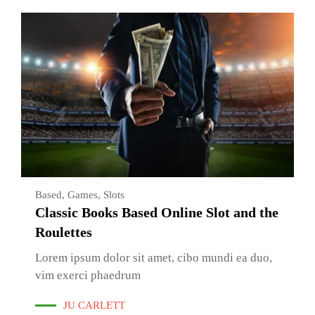
Based
,
Games
,
Slots
Classic Books Based Online Slot and the
Roulettes
Lorem ipsum dolor sit amet, cibo mundi ea duo,
vim exerci phaedrum
JU CARLETT