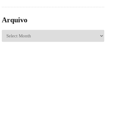
Arquivo