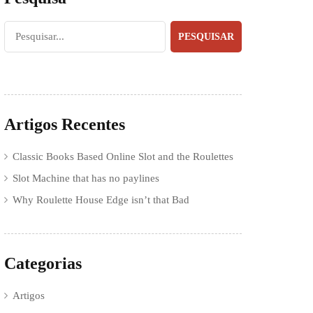
PESQUISAR
Artigos Recentes
Classic Books Based Online Slot and the Roulettes
Slot Machine that has no paylines
Why Roulette House Edge isn’t that Bad
Categorias
Artigos