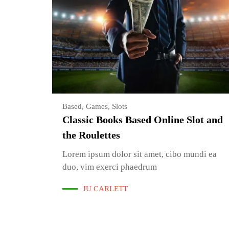
Based
,
Games
,
Slots
Classic Books Based Online Slot and
the Roulettes
Lorem ipsum dolor sit amet, cibo mundi ea
duo, vim exerci phaedrum
JU CARLETT