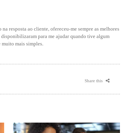
o na resposta ao cliente, ofereceu-me sempre as melhores
 disponibilizaram para me ajudar quando tive algum
 muito mais simples.
Share this