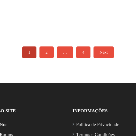
1
2
…
4
Next
O SITE
INFORMAÇÕES
 Nós
Política de Privacidade
 Rooms
Termos e Condições