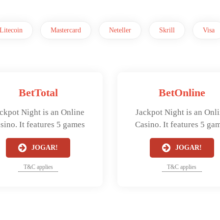
Litecoin
Mastercard
Neteller
Skrill
Visa
BetTotal
BetOnline
ckpot Night is an Online
Jackpot Night is an Onl
sino. It features 5 games
Casino. It features 5 ga
JOGAR!
JOGAR!
T&C applies
T&C applies