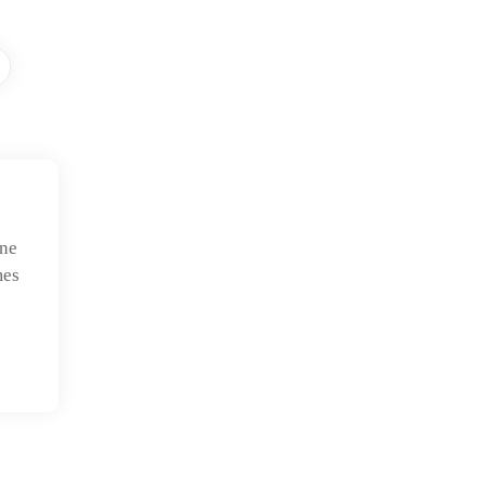
ine
mes