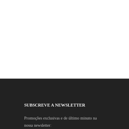
SUBSCREVE A NEWSLETTER
Promoções exclusivas e de último minuto na
nossa newsletter: