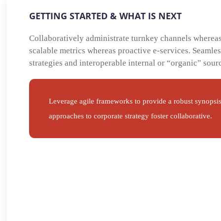
GETTING STARTED & WHAT IS NEXT
Collaboratively administrate turnkey channels whereas v
scalable metrics whereas proactive e-services. Seamle
strategies and interoperable internal or “organic” sour
Leverage agile frameworks to provide a robust synopsis 
approaches to corporate strategy foster collaborative.