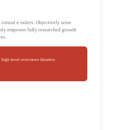
irtual e-tailers. Objectively seize
ssly empower fully researched growth
ces.
high level overviews Iterative