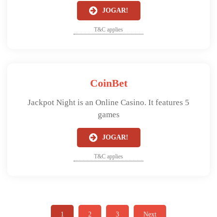
JOGAR!
T&C applies
CoinBet
Jackpot Night is an Online Casino. It features 5
games
JOGAR!
T&C applies
1
2
3
Next