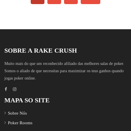
SOBRE A RAKE CRUSH
Muito mais do que um reconhecido afiliado das melhores salas de poker.
Somos o aliado de que necessitas para maximizar os teus ganhos quando
jogas poker online.
MAPA SO SITE
Sobre Nós
Poker Rooms