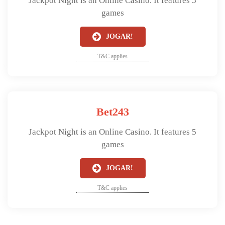
Jackpot Night is an Online Casino. It features 5
games
JOGAR!
T&C applies
Bet243
Jackpot Night is an Online Casino. It features 5
games
JOGAR!
T&C applies