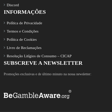
Discord
INFORMAÇÕES
Política de Privacidade
Termos e Condições
Política de Cookies
Livro de Reclamações
Resolução Litígios de Consumo – CICAP
SUBSCREVE A NEWSLETTER
Promoções exclusivas e de último minuto na nossa newsletter: