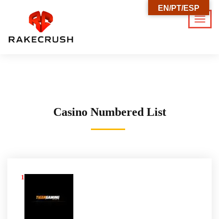
EN/PT/ESP
Casino Numbered List
1