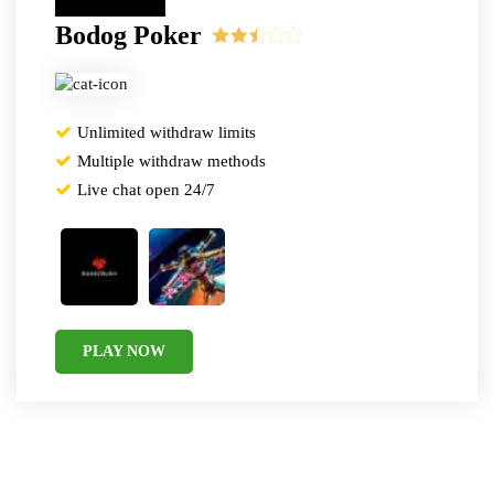
Bodog Poker
Unlimited withdraw limits
Multiple withdraw methods
Live chat open 24/7
PLAY NOW