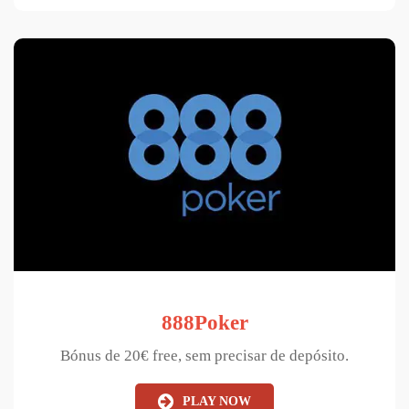
888Poker
Bónus de 20€ free, sem precisar de depósito.
PLAY NOW