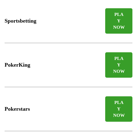
PLA
Sportsbetting
Y
NOW
PLA
PokerKing
Y
NOW
PLA
Pokerstars
Y
NOW