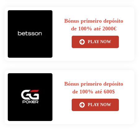
Bónus primeiro depósito
de 100% até 2000€
PLAY NOW
Bónus primeiro depósito
de 100% até 600$
PLAY NOW