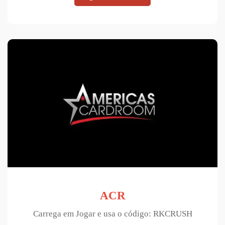
ACR
Carrega em Jogar e usa o código: RKCRUSH