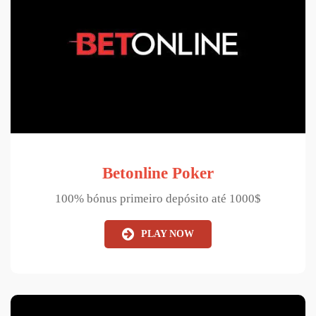
Betonline Poker
100% bónus primeiro depósito até 1000$
PLAY NOW