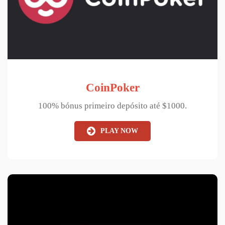
CoinPoker
100% bónus primeiro depósito até $1000.
PLAY NOW