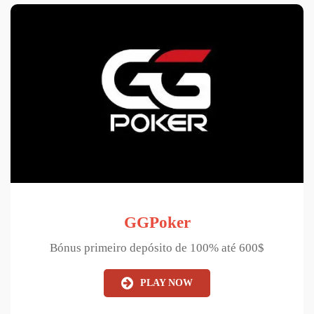
GGPoker
Bónus primeiro depósito de 100% até 600$
PLAY NOW