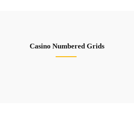
Casino Numbered Grids