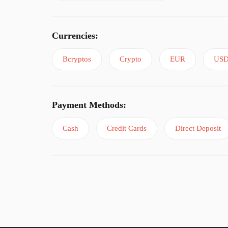
Currencies:
Bcryptos
Crypto
EUR
US
Payment Methods:
Cash
Credit Cards
Direct Deposit