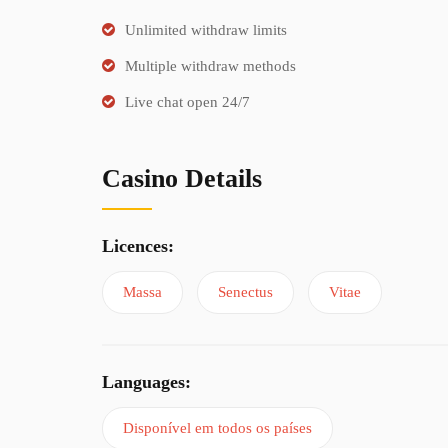
Unlimited withdraw limits
Multiple withdraw methods
Live chat open 24/7
Casino Details
Licences:
Massa
Senectus
Vitae
Languages:
Disponível em todos os países