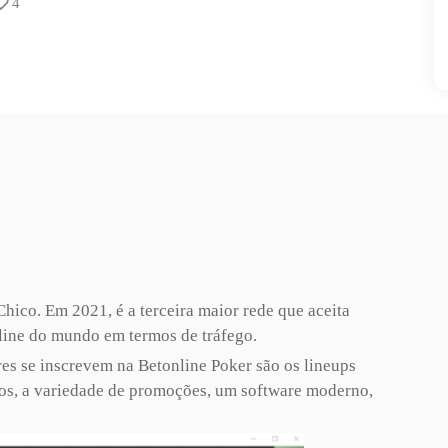
4
Chico. Em 2021, é a terceira maior rede que aceita
line do mundo em termos de tráfego.
res se inscrevem na Betonline Poker são os lineups
gos, a variedade de promoções, um software moderno,