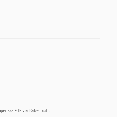
pensas VIP via Rakecrush.