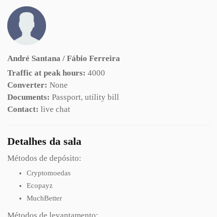
André Santana / Fábio Ferreira
Traffic at peak hours:
4000
Converter:
None
Documents:
Passport, utility bill
Contact:
live chat
Detalhes da sala
Métodos de depósito:
Cryptomoedas
Ecopayz
MuchBetter
Métodos de levantamento: