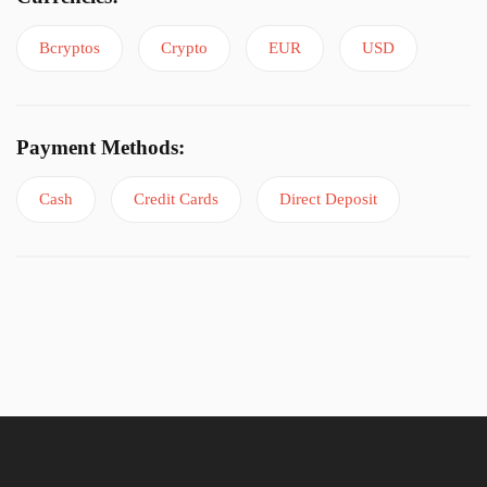
Bcryptos
Crypto
EUR
USD
Payment Methods:
Cash
Credit Cards
Direct Deposit