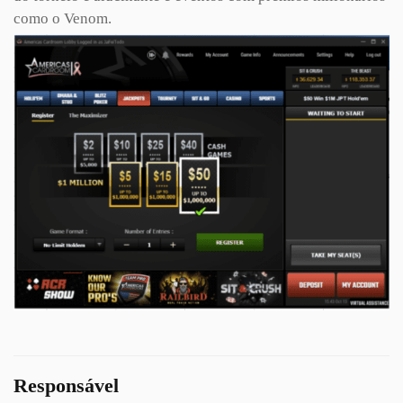
como o Venom.
Responsável