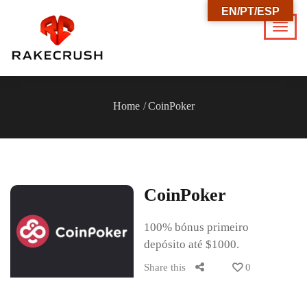
EN/PT/ESP
Home
CoinPoker
CoinPoker
100% bónus primeiro
depósito até $1000.
Share this
0