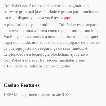
CoinPoker não é um conceito teórico imaginário, o
software principal já está criado e pronto para funcionar e
irá estar disponível para você testar
aqui
!
A plataforma de poker online da CoinPoker está preparada
para revolucionar a forma como o poker online funciona.
Você se poderá conectar à nossa plataforma em qualquer
lugar do mundo, usar seus tokens para jogar e ter a certeza
de um jogo justo e da segurança de seus fundos. A
Criptomoeda e a tecnologia blockchain ajudarão o
CoinPoker a oferecer transações imediatas e sem
dificuldade de todos os cantos do globo.
Casino Features
100% bónus primeiro depósito até $1000.