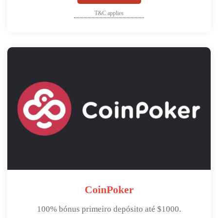
T&C applies
CoinPoker
100% bónus primeiro depósito até $1000.