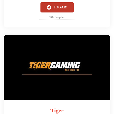
JOGAR!
T&C applies
Tiger