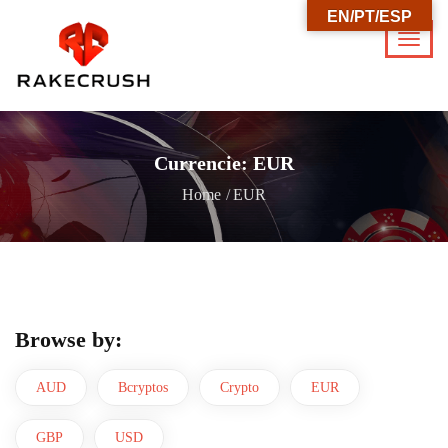
EN/PT/ESP
Currencie:
EUR
Home
EUR
Browse by:
AUD
Bcryptos
Crypto
EUR
GBP
USD