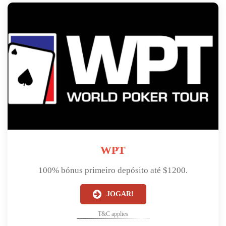
WPT
100% bónus primeiro depósito até $1200.
JOGAR!
T&C applies