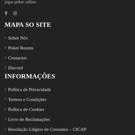
jogas poker online.
MAPA SO SITE
Sobre Nós
Poker Rooms
Contactos
Discord
INFORMAÇÕES
Política de Privacidade
Termos e Condições
Política de Cookies
Livro de Reclamações
Resolução Litígios de Consumo – CICAP