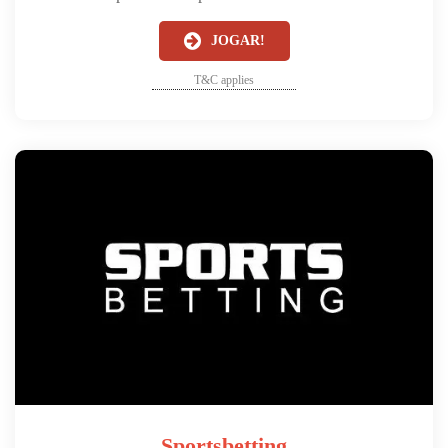
JOGAR!
T&C applies
Sportsbetting