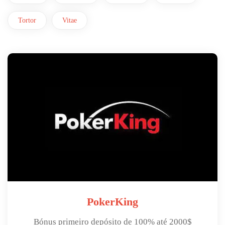
Tortor
Vitae
PokerKing
Bónus primeiro depósito de 100% até 2000$