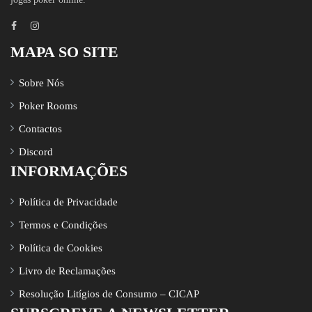
MAPA SO SITE
Sobre Nós
Poker Rooms
Contactos
Discord
INFORMAÇÕES
Política de Privacidade
Termos e Condições
Política de Cookies
Livro de Reclamações
Resolução Litígios de Consumo – CICAP