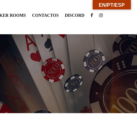
EN/PT/ESP
KER ROOMS
CONTACTOS
DISCORD