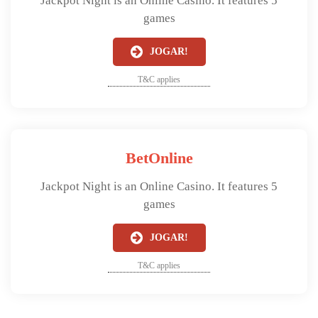
Jackpot Night is an Online Casino. It features 5
games
JOGAR!
T&C applies
BetOnline
Jackpot Night is an Online Casino. It features 5
games
JOGAR!
T&C applies