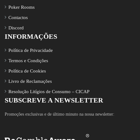
Poker Rooms
Contactos
Discord
INFORMAÇÕES
Política de Privacidade
Termos e Condições
Política de Cookies
Livro de Reclamações
Resolução Litígios de Consumo – CICAP
SUBSCREVE A NEWSLETTER
Promoções exclusivas e de último minuto na nossa newsletter: