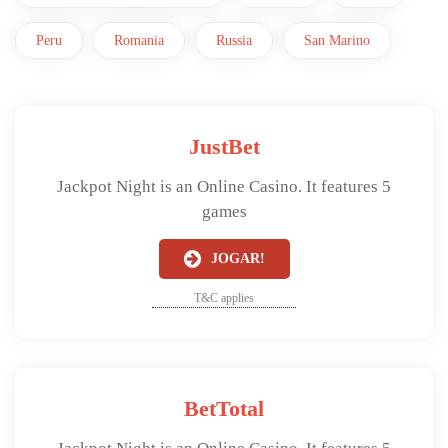
Peru
Romania
Russia
San Marino
JustBet
Jackpot Night is an Online Casino. It features 5
games
JOGAR!
T&C applies
BetTotal