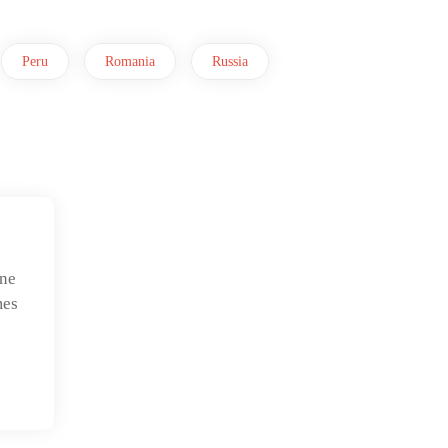
Peru
Romania
Russia
ine
mes