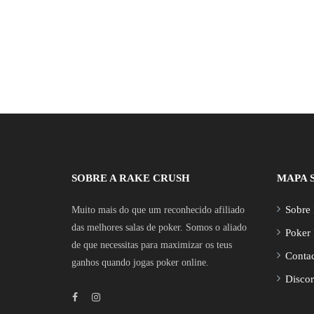
SOBRE A RAKE CRUSH
MAPA S
Sobre
Muito mais do que um reconhecido afiliado
das melhores salas de poker. Somos o aliado
Poker
de que necessitas para maximizar os teus
Contac
ganhos quando jogas poker online.
Disco