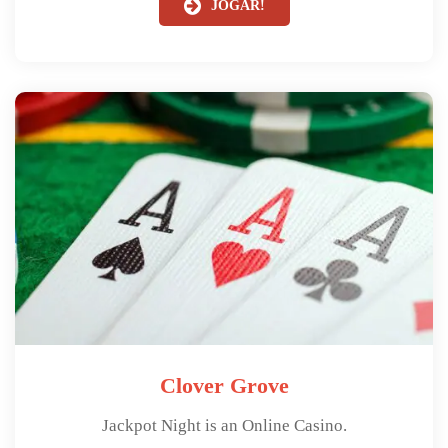
JOGAR!
Clover Grove
Jackpot Night is an Online Casino.