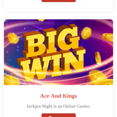
Ace And Kings
Jackpot Night is an Online Casino.