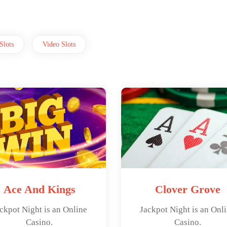
Slots
Video Slots
Ace And Kings
Clover Grove
ckpot Night is an Online
Jackpot Night is an Onl
Casino.
Casino.