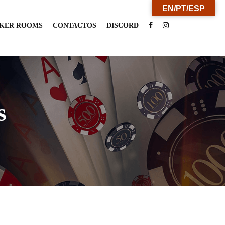
EN/PT/ESP
KER ROOMS
CONTACTOS
DISCORD
s