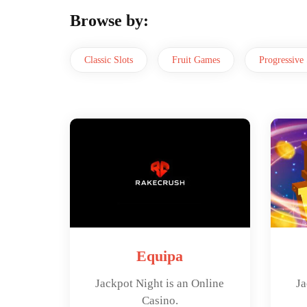
Browse by:
Classic Slots
Fruit Games
Progressive 
Equipa
Jackpot Night is an Online
Ja
Casino.