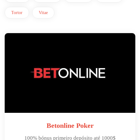
Tortor
Vitae
Betonline Poker
100% bónus primeiro depósito até 1000$