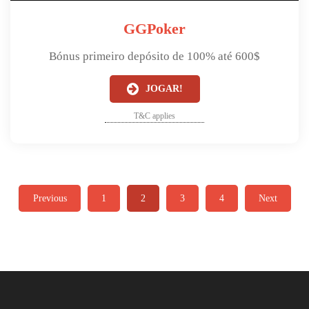
GGPoker
Bónus primeiro depósito de 100% até 600$
JOGAR!
T&C applies
Previous
1
2
3
4
Next