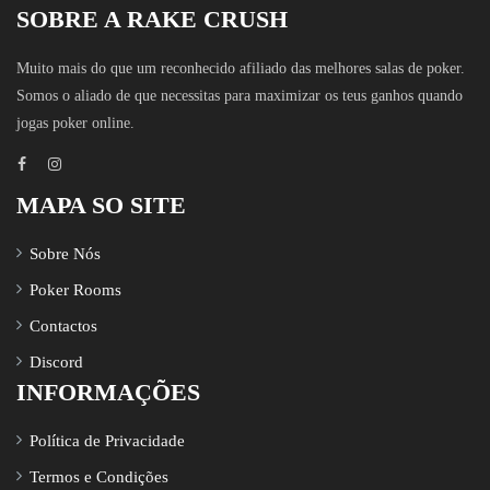
SOBRE A RAKE CRUSH
Muito mais do que um reconhecido afiliado das melhores salas de poker.
Somos o aliado de que necessitas para maximizar os teus ganhos quando
jogas poker online.
MAPA SO SITE
Sobre Nós
Poker Rooms
Contactos
Discord
INFORMAÇÕES
Política de Privacidade
Termos e Condições