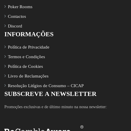
Poker Rooms
Contactos
Discord
INFORMAÇÕES
Política de Privacidade
Termos e Condições
Política de Cookies
Livro de Reclamações
Resolução Litígios de Consumo – CICAP
SUBSCREVE A NEWSLETTER
Promoções exclusivas e de último minuto na nossa newsletter: