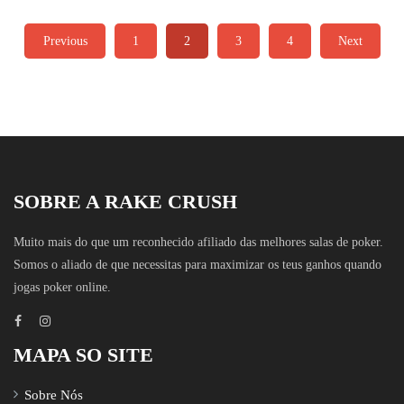
Previous
1
2
3
4
Next
SOBRE A RAKE CRUSH
Muito mais do que um reconhecido afiliado das melhores salas de poker.
Somos o aliado de que necessitas para maximizar os teus ganhos quando
jogas poker online.
MAPA SO SITE
Sobre Nós