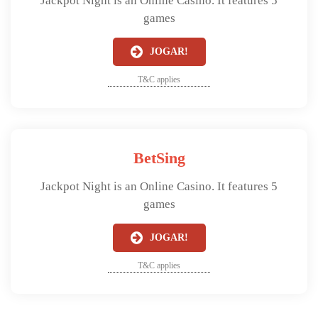
Jackpot Night is an Online Casino. It features 5
games
JOGAR!
T&C applies
BetSing
Jackpot Night is an Online Casino. It features 5
games
JOGAR!
T&C applies